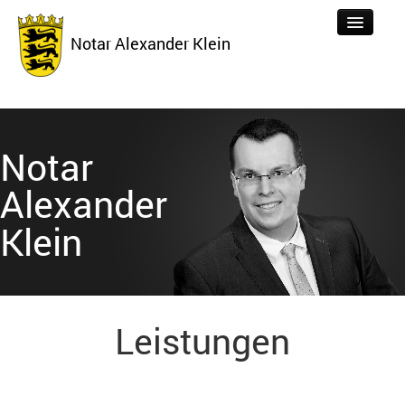
Notar Alexander Klein
Tätigkeiten
Notar
Aktuelles
Alexander
Über uns
Klein
Formulare
Kontakt
Links
Leistungen
Datenschutz
Impressum