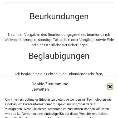
Beurkundungen
Nach den Vorgaben des Beurkundungsgesetzes beurkunde ich
Willenserklärungen, sonstige Tatsachen oder Vorgänge sowie Eide
und eidesstattliche Versicherungen.
Beglaubigungen
Ich beglaubige die Echtheit von Urkundenabschriften,
Unterschriften und Handzeichen.
Cookie-Zustimmung
Beratung
verwalten
Um Ihnen ein optimales Erlebnis zu bieten, verwenden wir Technologien wie
Cookies, um Geräteinformationen zu speichern und/oder darauf
Als unabhängiger und neutraler Träger eines öffentlichen Amtes
zuzugreifen. Wenn Sie diesen Technologien zustimmen, können wir Daten
berate ich Sie in allen rechtlichen Angelegenheiten mit den
wie das Surfverhalten oder eindeutige IDs auf dieser Website verarbeiten.