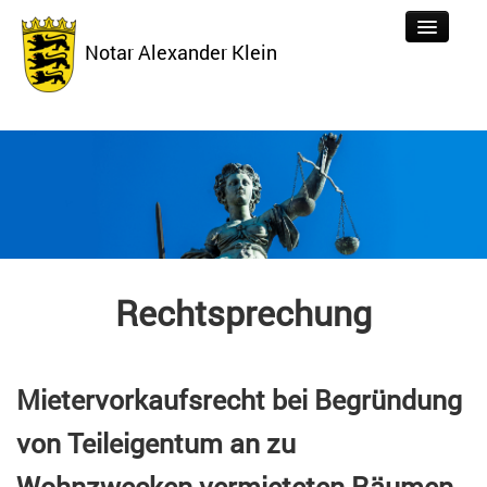
Notar Alexander Klein
Tätigkeiten
Aktuelles
Über uns
Formulare
Rechtsprechung
Kontakt
Links
Mietervorkaufsrecht bei Begründung
Datenschutz
von Teileigentum an zu
Impressum
Wohnzwecken vermieteten Räumen