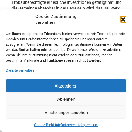
Erbbauberechtigte erhebliche Investitionen getätigt hat und
die Gemeinde absehbar in der Lage sein wird, das Bauwerk
anderweitig zu nutzen oder zu verwerten.
Cookie-Zustimmung
verwalten
BGH, Urteil vom 19.01.2024 – V ZR 191/22
Um Ihnen ein optimales Erlebnis zu bieten, verwenden wir Technologien wie
Cookies, um Geräteinformationen zu speichern und/oder darauf
Bauträgervertrag: einheitliche
zuzugreifen. Wenn Sie diesen Technologien zustimmen, können wir Daten
wie das Surfverhalten oder eindeutige IDs auf dieser Website verarbeiten.
Verjährung des
Wenn Sie Ihre Zustimmung nicht erteilen oder zurückziehen, können
bestimmte Merkmale und Funktionen beeinträchtigt werden.
Vergütungsanspruchs
Dienste verwalten
BGB §§ 195, 196, 200
Akzeptieren
Verpflichtet sich der Veräußerer eines Grundstücksanteils in einem
Bauträgervertrag zur Errichtung einer Eigentumswohnung, verjährt
Ablehnen
sein einheitlich für Grundstücksanteil und Eigentumswohnung
vereinbarter Vergütungsanspruch gemäß § 196 BGB in zehn
Einstellungen ansehen
Jahren.
BGH, Urteil vom 07.12.2023 – VII ZR 231/22
Cookie-Richtlinie
Datenschutz
Impressum