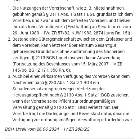
Die Nutzungen der Vorerbschaft, wie z. B. Mieteinnahmen,
gebühren gemäß § 2111 Abs. 1 Satz 1 BGB grundsätzlich dem
Vorerben, und zwar auch dem befreiten Vorerben, und fließen
ihm als freies Vermögen zu (Festhaltung an Senatsurteil vom
29. Juni 1983 – IVa ZR 57/82, NJW 1983, 2874 [juris Rn. 15]).
Bestand eine Gütergemeinschaft zwischen dem Erblasser und
dem Vorerben, kann letzterer über ein zum Gesamtgut
gehörendes Grundstück ohne Zustimmung des Nacherben
verfügen; § 2113 BGB findet insoweit keine Anwendung
(Fortsetzung des Beschlusses vom 15. März 2007 – V ZB
145/06, BGHZ 171, 350 Rn. 6).
Auch bei einer wirksamen Verfügung des Vorerben kann dem
Nacherben nach § 280 Abs. 1 Satz 1 BGB ein
Schadensersatzanspruch wegen Verletzung der
Herausgabepflicht nach § 2130 Abs. 1 Satz 1 BGB zustehen,
wenn der Vorerbe seine Pflicht zur ordnungsmäßigen
Verwaltung gemäß § 2120 Satz 1 BGB verletzt hat. Der
Vorerbe trägt die Darlegungs- und Beweislast dafür, dass die
Verfügung zur ordnungsmäßigen Verwaltung erforderlich war.
BGH, Urteil vom 26.06.2024 – IV ZR 288/22