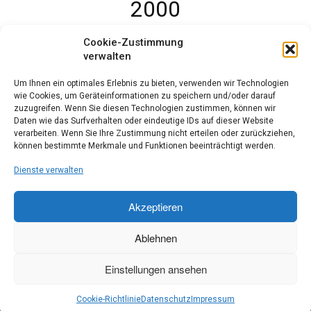
2000
Abitur am Wirtschaftsgymnasium der Ludwig-Erhard-Schule in
Cookie-Zustimmung
Mosbach
verwalten
Um Ihnen ein optimales Erlebnis zu bieten, verwenden wir Technologien
wie Cookies, um Geräteinformationen zu speichern und/oder darauf
zuzugreifen. Wenn Sie diesen Technologien zustimmen, können wir
Mitarbeiter
Daten wie das Surfverhalten oder eindeutige IDs auf dieser Website
verarbeiten. Wenn Sie Ihre Zustimmung nicht erteilen oder zurückziehen,
können bestimmte Merkmale und Funktionen beeinträchtigt werden.
Dienste verwalten
Akzeptieren
Ablehnen
Notar Alexander Klein | Rathausstraße 18 | 74613 Öhringen | Fon
07941 / 69 92 89 0 | Fax 07941 / 69 92 89 9 | info@notar-klein-
Einstellungen ansehen
oehringen.de
Cookie-Richtlinie
Datenschutz
Impressum
© Notar Alexander Klein 2016 | produced by
ABC-Onlinemedien