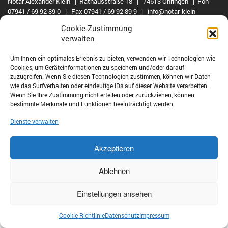
Notar Alexander Klein | Rathausstraße 18 | 74613 Öhringen | Fon
07941 / 69 92 89 0 | Fax 07941 / 69 92 89 9 | info@notar-klein-
oehringen.de
Cookie-Zustimmung
verwalten
© Notar Alexander Klein 2019 | produced by
ABC-Onlinemedien
Um Ihnen ein optimales Erlebnis zu bieten, verwenden wir Technologien wie
Cookies, um Geräteinformationen zu speichern und/oder darauf
zuzugreifen. Wenn Sie diesen Technologien zustimmen, können wir Daten
wie das Surfverhalten oder eindeutige IDs auf dieser Website verarbeiten.
Wenn Sie Ihre Zustimmung nicht erteilen oder zurückziehen, können
bestimmte Merkmale und Funktionen beeinträchtigt werden.
Dienste verwalten
Akzeptieren
Ablehnen
Einstellungen ansehen
Cookie-Richtlinie
Datenschutz
Impressum